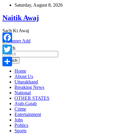
Skip
Saturday, August 8, 2026
to
content
Naitik Awaj
Sach Ki Awaj
Facebook
Search
Twitter
Search
Home
Share
About Us
Uttarakhand
Breaking News
National
OTHER STATES
Ajab-Gajab
Crime
Entertainment
Jobs
Politics
Sports