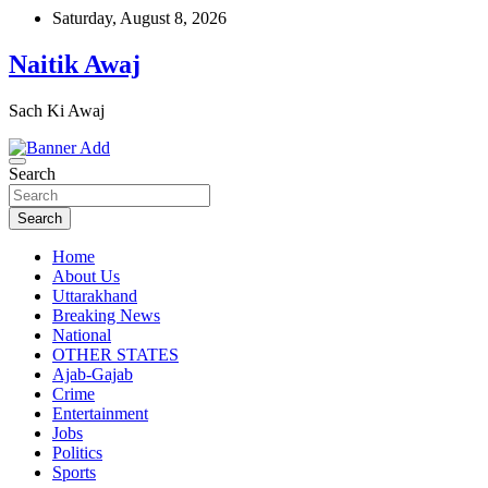
Skip
Saturday, August 8, 2026
to
content
Naitik Awaj
Sach Ki Awaj
Search
Search
Home
About Us
Uttarakhand
Breaking News
National
OTHER STATES
Ajab-Gajab
Crime
Entertainment
Jobs
Politics
Sports