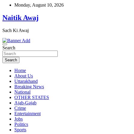
Skip
Monday, August 10, 2026
to
content
Naitik Awaj
Sach Ki Awaj
Search
Search
Home
About Us
Uttarakhand
Breaking News
National
OTHER STATES
Ajab-Gajab
Crime
Entertainment
Jobs
Politics
Sports