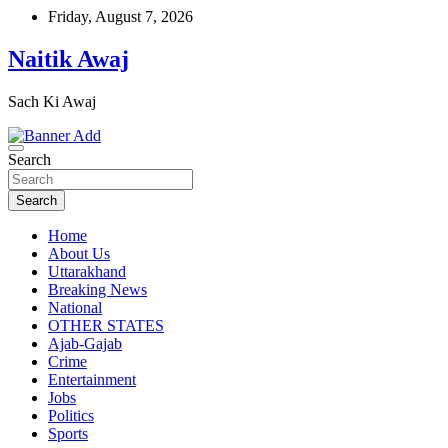
Skip
Friday, August 7, 2026
to
content
Naitik Awaj
Sach Ki Awaj
Search
Search
Home
About Us
Uttarakhand
Breaking News
National
OTHER STATES
Ajab-Gajab
Crime
Entertainment
Jobs
Politics
Sports