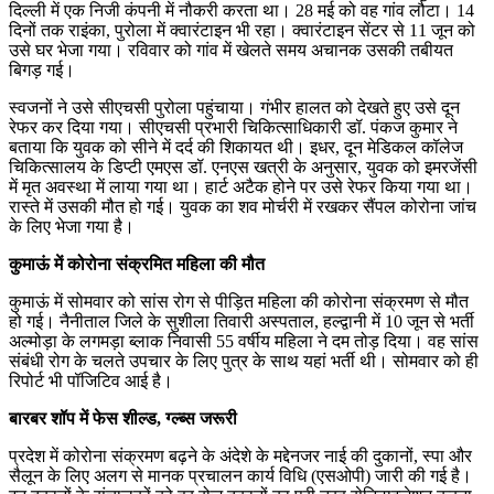
दिल्ली में एक निजी कंपनी में नौकरी करता था। 28 मई को वह गांव लौटा। 14
दिनों तक राइंका, पुरोला में क्वारंटाइन भी रहा। क्वारंटाइन सेंटर से 11 जून को
उसे घर भेजा गया। रविवार को गांव में खेलते समय अचानक उसकी तबीयत
बिगड़ गई।
स्वजनों ने उसे सीएचसी पुरोला पहुंचाया। गंभीर हालत को देखते हुए उसे दून
रेफर कर दिया गया। सीएचसी प्रभारी चिकित्साधिकारी डॉ. पंकज कुमार ने
बताया कि युवक को सीने में दर्द की शिकायत थी। इधर, दून मेडिकल कॉलेज
चिकित्सालय के डिप्टी एमएस डॉ. एनएस खत्री के अनुसार, युवक को इमरजेंसी
में मृत अवस्था में लाया गया था। हार्ट अटैक होने पर उसे रेफर किया गया था।
रास्ते में उसकी मौत हो गई। युवक का शव मोर्चरी में रखकर सैंपल कोरोना जांच
के लिए भेजा गया है।
कुमाऊं में कोरोना संक्रमित महिला की मौत
कुमाऊं में सोमवार को सांस रोग से पीड़ित महिला की कोरोना संक्रमण से मौत
हो गई। नैनीताल जिले के सुशीला तिवारी अस्पताल, हल्द्वानी में 10 जून से भर्ती
अल्मोड़ा के लगमड़ा ब्लाक निवासी 55 वर्षीय महिला ने दम तोड़ दिया। वह सांस
संबंधी रोग के चलते उपचार के लिए पुत्र के साथ यहां भर्ती थी। सोमवार को ही
रिपोर्ट भी पॉजिटिव आई है।
बारबर शॉप में फेस शील्ड, ग्ल्ब्स जरूरी
प्रदेश में कोरोना संक्रमण बढ़ने के अंदेशे के मद्देनजर नाई की दुकानों, स्पा और
सैलून के लिए अलग से मानक प्रचालन कार्य विधि (एसओपी) जारी की गई है।