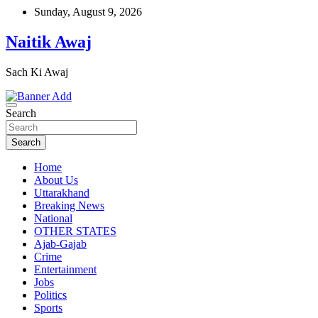
Skip
Sunday, August 9, 2026
to
content
Naitik Awaj
Sach Ki Awaj
Search
Search
Home
About Us
Uttarakhand
Breaking News
National
OTHER STATES
Ajab-Gajab
Crime
Entertainment
Jobs
Politics
Sports