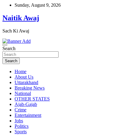
Skip
Sunday, August 9, 2026
to
content
Naitik Awaj
Sach Ki Awaj
Search
Search
Home
About Us
Uttarakhand
Breaking News
National
OTHER STATES
Ajab-Gajab
Crime
Entertainment
Jobs
Politics
Sports