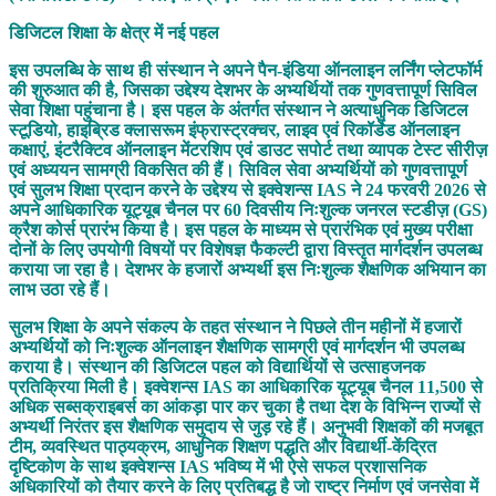
डिजिटल शिक्षा के क्षेत्र में नई पहल
इस उपलब्धि के साथ ही संस्थान ने अपने पैन-इंडिया ऑनलाइन लर्निंग प्लेटफॉर्म
की शुरुआत की है, जिसका उद्देश्य देशभर के अभ्यर्थियों तक गुणवत्तापूर्ण सिविल
सेवा शिक्षा पहुंचाना है। इस पहल के अंतर्गत संस्थान ने अत्याधुनिक डिजिटल
स्टूडियो, हाइब्रिड क्लासरूम इंफ्रास्ट्रक्चर, लाइव एवं रिकॉर्डेड ऑनलाइन
कक्षाएं, इंटरैक्टिव ऑनलाइन मेंटरशिप एवं डाउट सपोर्ट तथा व्यापक टेस्ट सीरीज़
एवं अध्ययन सामग्री विकसित की हैं। सिविल सेवा अभ्यर्थियों को गुणवत्तापूर्ण
एवं सुलभ शिक्षा प्रदान करने के उद्देश्य से इक्वेशन्स IAS ने 24 फरवरी 2026 से
अपने आधिकारिक यूट्यूब चैनल पर 60 दिवसीय निःशुल्क जनरल स्टडीज़ (GS)
क्रैश कोर्स प्रारंभ किया है। इस पहल के माध्यम से प्रारंभिक एवं मुख्य परीक्षा
दोनों के लिए उपयोगी विषयों पर विशेषज्ञ फैकल्टी द्वारा विस्तृत मार्गदर्शन उपलब्ध
कराया जा रहा है। देशभर के हजारों अभ्यर्थी इस निःशुल्क शैक्षणिक अभियान का
लाभ उठा रहे हैं।
सुलभ शिक्षा के अपने संकल्प के तहत संस्थान ने पिछले तीन महीनों में हजारों
अभ्यर्थियों को निःशुल्क ऑनलाइन शैक्षणिक सामग्री एवं मार्गदर्शन भी उपलब्ध
कराया है। संस्थान की डिजिटल पहल को विद्यार्थियों से उत्साहजनक
प्रतिक्रिया मिली है। इक्वेशन्स IAS का आधिकारिक यूट्यूब चैनल 11,500 से
अधिक सब्सक्राइबर्स का आंकड़ा पार कर चुका है तथा देश के विभिन्न राज्यों से
अभ्यर्थी निरंतर इस शैक्षणिक समुदाय से जुड़ रहे हैं। अनुभवी शिक्षकों की मजबूत
टीम, व्यवस्थित पाठ्यक्रम, आधुनिक शिक्षण पद्धति और विद्यार्थी-केंद्रित
दृष्टिकोण के साथ इक्वेशन्स IAS भविष्य में भी ऐसे सफल प्रशासनिक
अधिकारियों को तैयार करने के लिए प्रतिबद्ध है जो राष्ट्र निर्माण एवं जनसेवा में