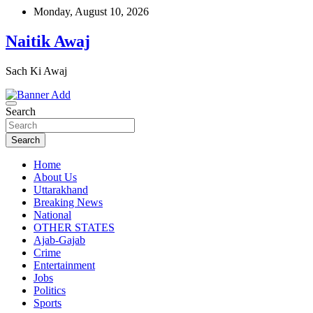
Skip
Monday, August 10, 2026
to
content
Naitik Awaj
Sach Ki Awaj
Search
Search
Home
About Us
Uttarakhand
Breaking News
National
OTHER STATES
Ajab-Gajab
Crime
Entertainment
Jobs
Politics
Sports