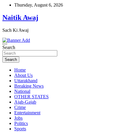
Skip
Thursday, August 6, 2026
to
content
Naitik Awaj
Sach Ki Awaj
Search
Search
Home
About Us
Uttarakhand
Breaking News
National
OTHER STATES
Ajab-Gajab
Crime
Entertainment
Jobs
Politics
Sports