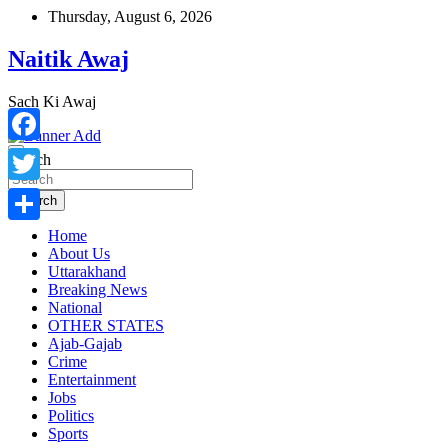
Skip
Thursday, August 6, 2026
to
content
Naitik Awaj
Sach Ki Awaj
Facebook
Search
Twitter
Search
Home
Share
About Us
Uttarakhand
Breaking News
National
OTHER STATES
Ajab-Gajab
Crime
Entertainment
Jobs
Politics
Sports