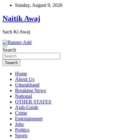
Skip
Sunday, August 9, 2026
to
content
Naitik Awaj
Sach Ki Awaj
Search
Search
Home
About Us
Uttarakhand
Breaking News
National
OTHER STATES
Ajab-Gajab
Crime
Entertainment
Jobs
Politics
Sports