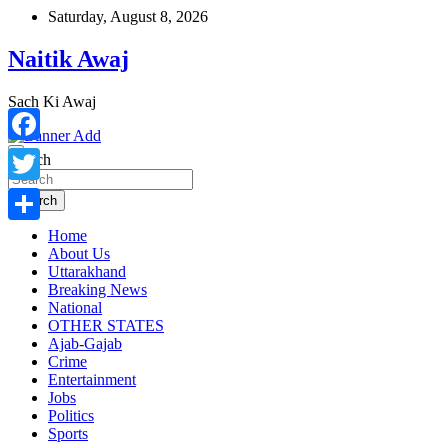
Skip
Saturday, August 8, 2026
to
content
Naitik Awaj
Sach Ki Awaj
Facebook
Search
Twitter
Search
Home
Share
About Us
Uttarakhand
Breaking News
National
OTHER STATES
Ajab-Gajab
Crime
Entertainment
Jobs
Politics
Sports