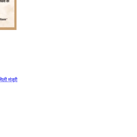
िली मंजूरी