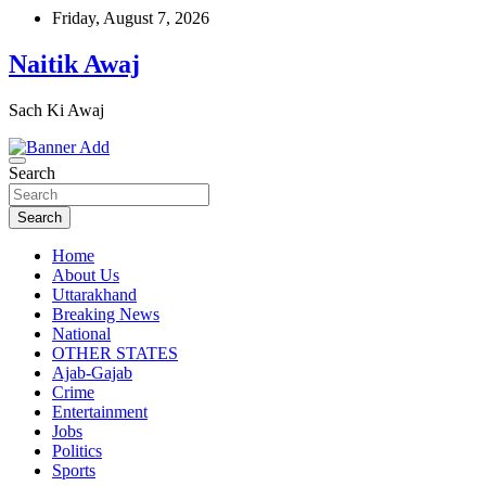
Skip
Friday, August 7, 2026
to
content
Naitik Awaj
Sach Ki Awaj
Search
Search
Home
About Us
Uttarakhand
Breaking News
National
OTHER STATES
Ajab-Gajab
Crime
Entertainment
Jobs
Politics
Sports