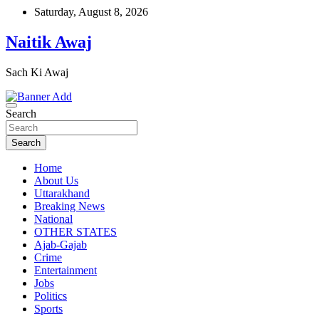
Skip
Saturday, August 8, 2026
to
content
Naitik Awaj
Sach Ki Awaj
Search
Search
Home
About Us
Uttarakhand
Breaking News
National
OTHER STATES
Ajab-Gajab
Crime
Entertainment
Jobs
Politics
Sports