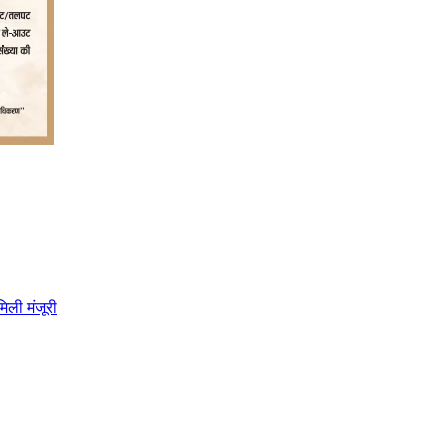
िली मंजूरी