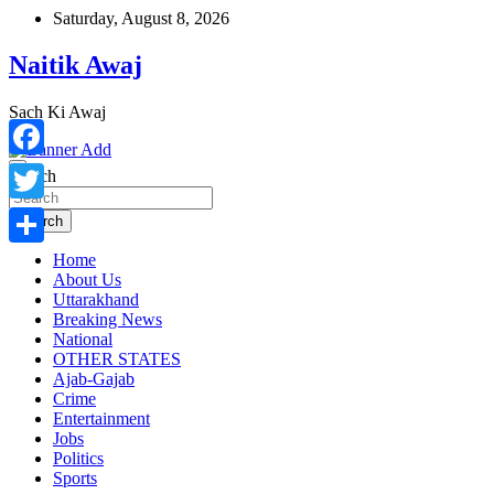
Skip
Saturday, August 8, 2026
to
content
Naitik Awaj
Sach Ki Awaj
Facebook
Search
Twitter
Search
Home
Share
About Us
Uttarakhand
Breaking News
National
OTHER STATES
Ajab-Gajab
Crime
Entertainment
Jobs
Politics
Sports