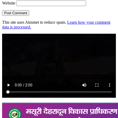
Website
This site uses Akismet to reduce spam.
Learn how your comment
data is processed.