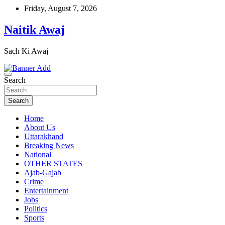
Skip
Friday, August 7, 2026
to
content
Naitik Awaj
Sach Ki Awaj
Search
Search
Home
About Us
Uttarakhand
Breaking News
National
OTHER STATES
Ajab-Gajab
Crime
Entertainment
Jobs
Politics
Sports